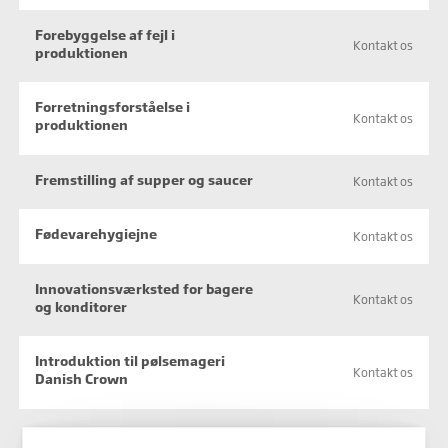
Forebyggelse af fejl i
Kontakt os
produktionen
Forretningsforståelse i
Kontakt os
produktionen
Fremstilling af supper og saucer
Kontakt os
Fødevarehygiejne
Kontakt os
Innovationsværksted for bagere
Kontakt os
og konditorer
Introduktion til pølsemageri
Kontakt os
Danish Crown
Kommunikation og