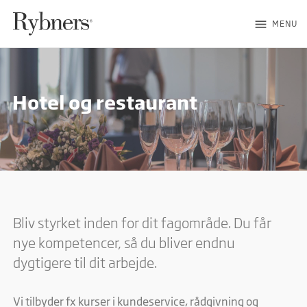
menu
MENU
Hotel og restaurant
Bliv styrket inden for dit fagområde. Du får
nye kompetencer, så du bliver endnu
dygtigere til dit arbejde.
Vi tilbyder fx kurser i kundeservice, rådgivning og