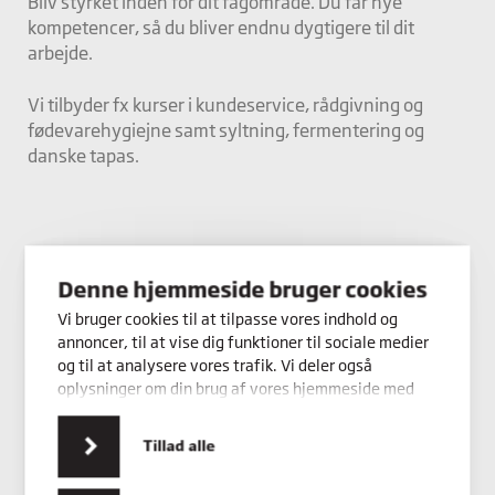
Bliv styrket inden for dit fagområde. Du får nye
kompetencer, så du bliver endnu dygtigere til dit
arbejde.
Vi tilbyder fx kurser i kundeservice, rådgivning og
fødevarehygiejne samt syltning, fermentering og
danske tapas.
Denne hjemmeside bruger cookies
Vi bruger cookies til at tilpasse vores indhold og
annoncer, til at vise dig funktioner til sociale medier
og til at analysere vores trafik. Vi deler også
oplysninger om din brug af vores hjemmeside med
vores partnere inden for sociale medier,
annonceringspartnere og analysepartnere. Vores
Tillad alle
partnere kan kombinere disse data med andre
oplysninger, du har givet dem, eller som de har