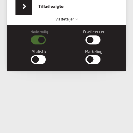
indsamlet fra din brug af deres tjenester.
Tillad valgte
Vis detaljer
Nødvendig
Præferencer
Nødvendig
Nødvendige cookies hjælper med at gøre en hjemmeside
brugbar ved at aktivere grundlæggende funktioner såsom
Statistik
Marketing
side-navigation og adgang til sikre områder af hjemmesiden.
Hjemmesiden kan ikke fungere ordentligt uden disse cookies.
Præferencer
Præference cookies gør det muligt for en hjemmeside at huske
oplysninger, der ændrer den måde hjemmesiden ser ud eller
opfører sig på. F.eks. dit foretrukne sprog, eller den region, du
befinder dig i.
Statistik
Statistiske cookies giver hjemmesideejere indsigt i brugernes
interaktion med hjemmesiden, ved at indsamle og rapportere
oplysninger anonymt.