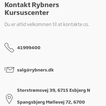
interaktion med hjemmesiden, ved at indsamle og rapportere
Kontakt Rybners
oplysninger anonymt.
Kursuscenter
Marketing
Marketing cookies bruges til at spore brugere på tværs af
Du er altid velkommen til at kontakte os.
websites. Hensigten er at vise annoncer, der er relevante og
engagerende for den enkelte bruger, og dermed mere
værdifulde for udgivere og tredjeparts-annoncører.
41999400
salg@rybners.dk
Storstrømsvej 39, 6715 Esbjerg N
Spangsbjerg Møllevej 72, 6700