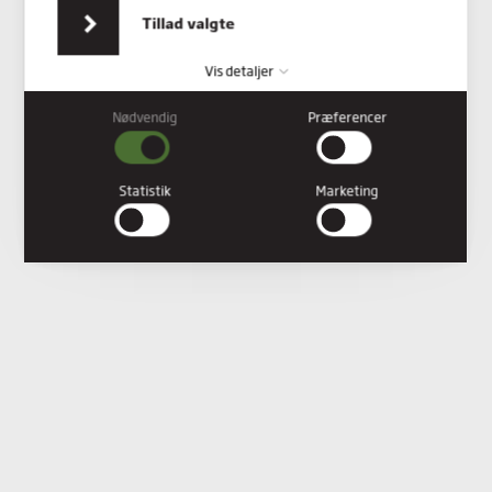
indsamlet fra din brug af deres tjenester.
Tillad valgte
Vis detaljer
Nødvendig
Præferencer
Nødvendig
Nødvendige cookies hjælper med at gøre en hjemmeside
brugbar ved at aktivere grundlæggende funktioner såsom
Statistik
Marketing
side-navigation og adgang til sikre områder af hjemmesiden.
Hjemmesiden kan ikke fungere ordentligt uden disse cookies.
Præferencer
Præference cookies gør det muligt for en hjemmeside at huske
oplysninger, der ændrer den måde hjemmesiden ser ud eller
opfører sig på. F.eks. dit foretrukne sprog, eller den region, du
befinder dig i.
Statistik
Statistiske cookies giver hjemmesideejere indsigt i brugernes
interaktion med hjemmesiden, ved at indsamle og rapportere
oplysninger anonymt.