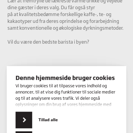
Lær at fremtrylle de lækreste varme drikke og vejlede
dine gæster i deres valg. Du får også styr
på at kvalitetsbedømme forskellige kaffe-, te- og
kakaotyper ud fra deres oprindelse og forarbejdning
samt konventionelle og økologiske dyrkningsmetoder.
Vil du være den bedste barista i byen?
Denne hjemmeside bruger cookies
Vi bruger cookies til at tilpasse vores indhold og
annoncer, til at vise dig funktioner til sociale medier
og til at analysere vores trafik. Vi deler også
oplysninger om din brug af vores hjemmeside med
vores partnere inden for sociale medier,
annonceringspartnere og analysepartnere. Vores
Tillad alle
partnere kan kombinere disse data med andre
oplysninger, du har givet dem, eller som de har