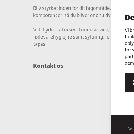
Bliv styrket inden for dit fagområde. Du får ny
kompetencer, så du bliver endnu dygtigere til d
De
Vi tilbyder fx kurser i kundeservice, rådgivning
Vi b
fødevarehygiejne samt syltning, fermenterin
funk
oply
tapas.
for 
part
dem,
Kontakt os
Nø
Nød