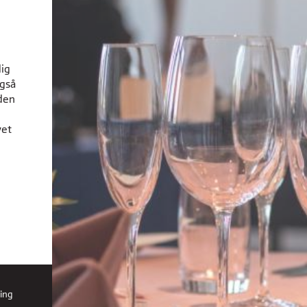
dig
også
den
vet
ing