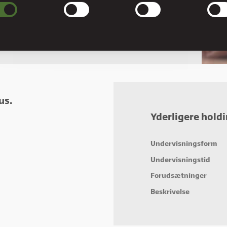
ndige cookies hjælper med at gøre en hjemmeside brugbar ved at aktivere
læggende funktioner såsom side-navigation og adgang til sikre områder af
esiden. Hjemmesiden kan ikke fungere ordentligt uden disse cookies.
erencer
rence cookies gør det muligt for en hjemmeside at huske oplysninger, der ændre
hjemmesiden ser ud eller opfører sig på. F.eks. dit foretrukne sprog, eller den regi
er dig i.
us.
stik
Yderligere hold
stiske cookies giver hjemmesideejere indsigt i brugernes interaktion med hjemmes
t indsamle og rapportere oplysninger anonymt.
Undervisningsform
eting
Undervisningstid
ting cookies bruges til at spore brugere på tværs af websites. Hensigten er at vis
cer, der er relevante og engagerende for den enkelte bruger, og dermed mere
Forudsætninger
fulde for udgivere og tredjeparts-annoncører.
Beskrivelse