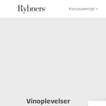
Kursusoversigt
keyboard_arrow_down
Vinoplevelser