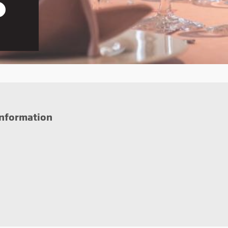
r den
on, du
information
iden,
e