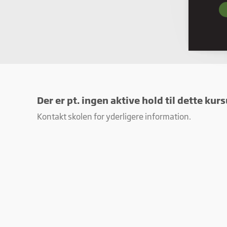
Nødve
grund
hjemm
Præf
Præfe
måde 
befind
Der er pt. ingen aktive hold til dette kurs
Stati
Kontakt skolen for yderligere information.
Stati
ved a
Mark
Marke
annon
værdi