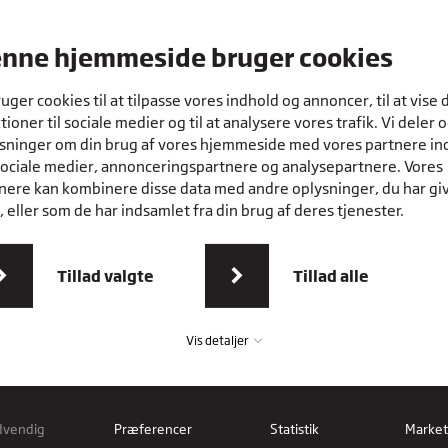
e
it arbejde.
nne hjemmeside bruger cookies
 og
ruger cookies til at tilpasse vores indhold og annoncer, til at vise 
g og danske
tioner til sociale medier og til at analysere vores trafik. Vi deler 
sninger om din brug af vores hjemmeside med vores partnere in
sociale medier, annonceringspartnere og analysepartnere. Vores
nere kan kombinere disse data med andre oplysninger, du har gi
 eller som de har indsamlet fra din brug af deres tjenester.
Tillad valgte
Tillad alle
Vis detaljer
dvendig
Præferencer
Statistik
Market
vendig