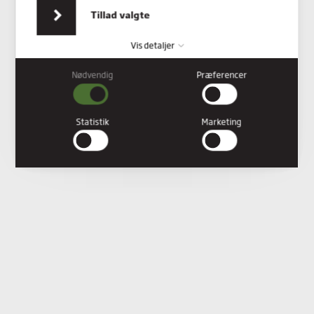
indsamlet fra din brug af deres tjenester.
Tillad valgte
Vis detaljer
Nødvendig
Præferencer
Nødvendig
Nødvendige cookies hjælper med at gøre en hjemmeside
brugbar ved at aktivere grundlæggende funktioner såsom
Statistik
Marketing
side-navigation og adgang til sikre områder af hjemmesiden.
Hjemmesiden kan ikke fungere ordentligt uden disse cookies.
Præferencer
Præference cookies gør det muligt for en hjemmeside at huske
oplysninger, der ændrer den måde hjemmesiden ser ud eller
opfører sig på. F.eks. dit foretrukne sprog, eller den region, du
befinder dig i.
Statistik
Statistiske cookies giver hjemmesideejere indsigt i brugernes
interaktion med hjemmesiden, ved at indsamle og rapportere
oplysninger anonymt.