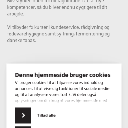
Bliv styrket inden for dit fagområde. Du får nye
kompetencer, så du bliver endnu dygtigere til dit
arbejde.
Vi tilbyder fx kurser i kundeservice, rådgivning og
fødevarehygiejne samt syltning, fermentering og
danske tapas.
Denne hjemmeside bruger cookies
Vi bruger cookies til at tilpasse vores indhold og
annoncer, til at vise dig funktioner til sociale medier
og til at analysere vores trafik. Vi deler også
oplysninger om din brug af vores hjemmeside med
vores partnere inden for sociale medier,
annonceringspartnere og analysepartnere. Vores
Tillad alle
partnere kan kombinere disse data med andre
oplysninger, du har givet dem, eller som de har