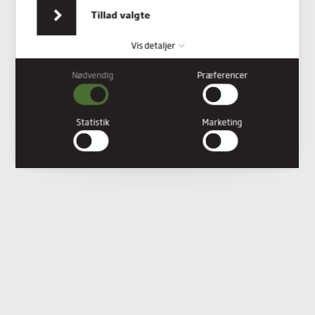
indsamlet fra din brug af deres tjenester.
Tillad valgte
Vis detaljer
Nødvendig
Præferencer
Nødvendig
Nødvendige cookies hjælper med at gøre en hjemmeside
brugbar ved at aktivere grundlæggende funktioner såsom
Statistik
Marketing
side-navigation og adgang til sikre områder af hjemmesiden.
Hjemmesiden kan ikke fungere ordentligt uden disse cookies.
Præferencer
Præference cookies gør det muligt for en hjemmeside at huske
oplysninger, der ændrer den måde hjemmesiden ser ud eller
opfører sig på. F.eks. dit foretrukne sprog, eller den region, du
befinder dig i.
Statistik
Statistiske cookies giver hjemmesideejere indsigt i brugernes
interaktion med hjemmesiden, ved at indsamle og rapportere
oplysninger anonymt.