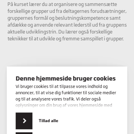
På kurset lærer du at organisere og sammensætte
forskellige grupper ud fra deltagernes forudsætninger,
gruppernes formål og beslutningskompetence samt
afdække og anvende relevant lederstil ud fra gruppens
aktuelle udviklingstrin. Du lærer også forskellige
teknikker til at udvikle og fremme samspillet i grupper.
Denne hjemmeside bruger cookies
Vi bruger cookies til at tilpasse vores indhold og
annoncer, til at vise dig funktioner til sociale medier
og til at analysere vores trafik. Vi deler også
oplysninger om din brug af vores hjemmeside med
vores partnere inden for sociale medier,
annonceringspartnere og analysepartnere. Vores
Tillad alle
partnere kan kombinere disse data med andre
oplysninger, du har givet dem, eller som de har