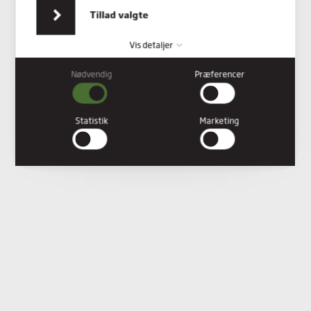
indsamlet fra din brug af deres tjenester.
Tillad valgte
Vis detaljer
Nødvendig
Præferencer
Nødvendig
Nødvendige cookies hjælper med at gøre en hjemmeside
brugbar ved at aktivere grundlæggende funktioner såsom
Statistik
Marketing
side-navigation og adgang til sikre områder af hjemmesiden.
Hjemmesiden kan ikke fungere ordentligt uden disse cookies.
Præferencer
Præference cookies gør det muligt for en hjemmeside at huske
oplysninger, der ændrer den måde hjemmesiden ser ud eller
opfører sig på. F.eks. dit foretrukne sprog, eller den region, du
befinder dig i.
Statistik
Statistiske cookies giver hjemmesideejere indsigt i brugernes
interaktion med hjemmesiden, ved at indsamle og rapportere
oplysninger anonymt.