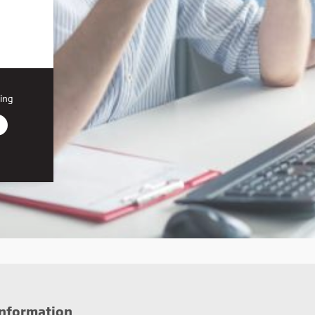
ing
r den
on, du
iden,
information