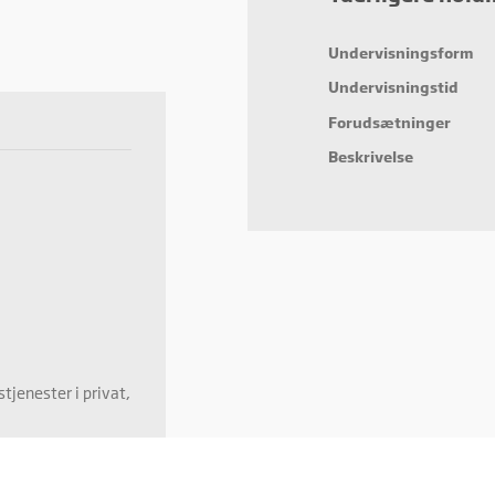
eting
ting cookies bruges til at spore brugere på tværs af websites. Hensigten er at vis
Undervisningsform
cer, der er relevante og engagerende for den enkelte bruger, og dermed mere
fulde for udgivere og tredjeparts-annoncører.
Undervisningstid
Forudsætninger
Beskrivelse
tjenester i privat,