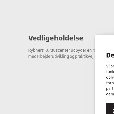
Vedligeholdelse
Rybners Kursuscenter udbyder en række kurser
De
medarbejderudvikling og praktikvejledning.
Vi b
funk
oply
for 
part
dem,