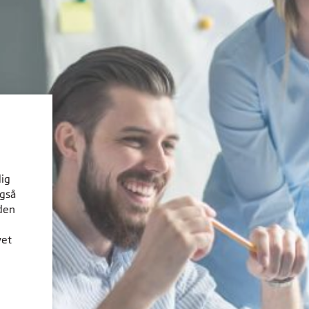
dig
også
den
vet