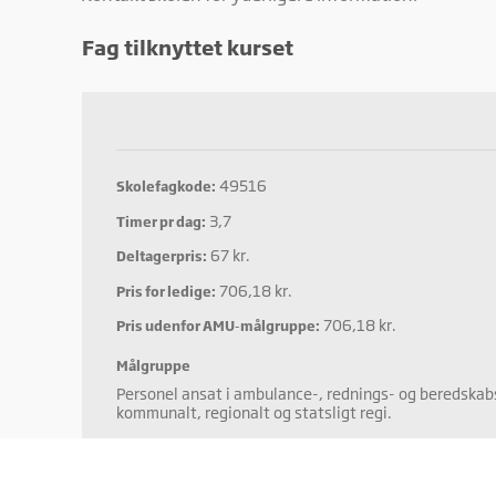
Mark
Marke
Fag tilknyttet kurset
annon
værdi
49516
Skolefagkode:
3,7
Timer pr dag:
67 kr.
Deltagerpris:
706,18 kr.
Pris for ledige:
706,18 kr.
Pris udenfor AMU-målgruppe:
Målgruppe
Personel ansat i ambulance-, rednings- og beredskabs
kommunalt, regionalt og statsligt regi.
Formål
Indhold