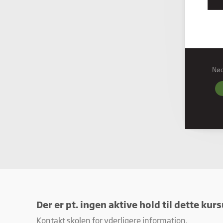
Nø
Nød
Nødve
grund
hjemm
Præf
Præfe
måde 
befind
Stati
Stati
ved a
Der er pt. ingen aktive hold til dette kurs
Kontakt skolen for yderligere information.