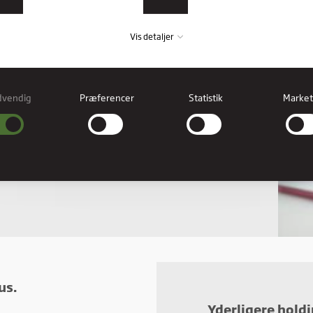
Vis detaljer
dvendig
Præferencer
Statistik
Market
vendig
ndige cookies hjælper med at gøre en hjemmeside brugbar ved at aktivere
læggende funktioner såsom side-navigation og adgang til sikre områder af
esiden. Hjemmesiden kan ikke fungere ordentligt uden disse cookies.
erencer
rence cookies gør det muligt for en hjemmeside at huske oplysninger, der ændre
hjemmesiden ser ud eller opfører sig på. F.eks. dit foretrukne sprog, eller den regi
er dig i.
stik
stiske cookies giver hjemmesideejere indsigt i brugernes interaktion med hjemmes
t indsamle og rapportere oplysninger anonymt.
us.
Yderligere hold