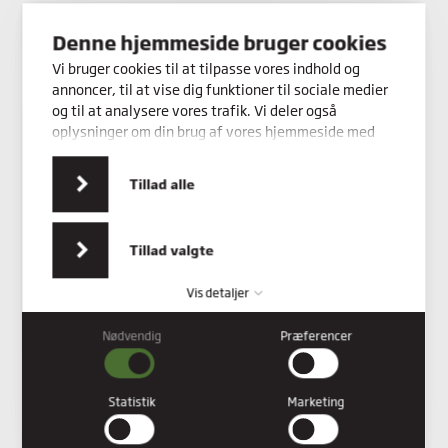
Kontakt os
Denne hjemmeside bruger cookies
Vi bruger cookies til at tilpasse vores indhold og
annoncer, til at vise dig funktioner til sociale medier
og til at analysere vores trafik. Vi deler også
oplysninger om din brug af vores hjemmeside med
vores partnere inden for sociale medier,
annonceringspartnere og analysepartnere. Vores
Tillad alle
partnere kan kombinere disse data med andre
oplysninger, du har givet dem, eller som de har
indsamlet fra din brug af deres tjenester.
Tillad valgte
Vis detaljer
Nødvendig
Præferencer
Nødvendig
Nødvendige cookies hjælper med at gøre en hjemmeside
brugbar ved at aktivere grundlæggende funktioner såsom
Statistik
Marketing
side-navigation og adgang til sikre områder af hjemmesiden.
Hjemmesiden kan ikke fungere ordentligt uden disse cookies.