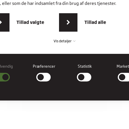
 eller som de har indsamlet fra din brug af deres tjenester.
Tillad valgte
Tillad alle
Vis detaljer
dvendig
Præferencer
Statistik
Market
vendig
ndige cookies hjælper med at gøre en hjemmeside brugbar ved at aktivere
læggende funktioner såsom side-navigation og adgang til sikre områder af
esiden. Hjemmesiden kan ikke fungere ordentligt uden disse cookies.
erencer
rence cookies gør det muligt for en hjemmeside at huske oplysninger, der ændre
hjemmesiden ser ud eller opfører sig på. F.eks. dit foretrukne sprog, eller den regi
er dig i.