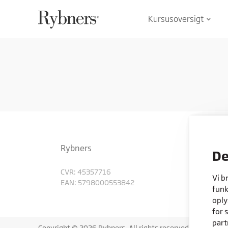
Kursusoversigt
keyboard_arrow_down
Rybners
De
CVR: 45357716
Vi b
EAN: 5798000553842
funk
oply
for 
part
Copyright © 2026 Rybners. All rights reserved.