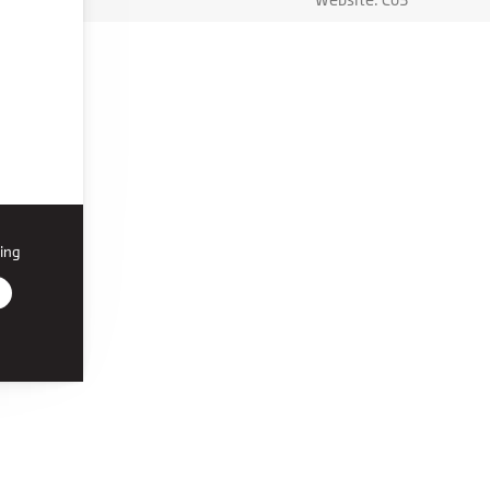
ing
r den
on, du