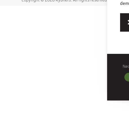
dem,
Nø
Nød
Nødve
grund
hjemm
Præf
Præfe
måde 
befind