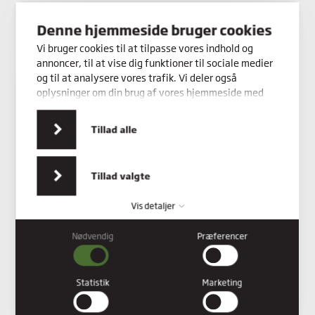
Kontakt os
Denne hjemmeside bruger cookies
Vi bruger cookies til at tilpasse vores indhold og
annoncer, til at vise dig funktioner til sociale medier
og til at analysere vores trafik. Vi deler også
oplysninger om din brug af vores hjemmeside med
vores partnere inden for sociale medier,
annonceringspartnere og analysepartnere. Vores
Tillad alle
partnere kan kombinere disse data med andre
oplysninger, du har givet dem, eller som de har
indsamlet fra din brug af deres tjenester.
Tillad valgte
Vis detaljer
Nødvendig
Præferencer
Nødvendig
Nødvendige cookies hjælper med at gøre en hjemmeside
brugbar ved at aktivere grundlæggende funktioner såsom
Statistik
Marketing
side-navigation og adgang til sikre områder af hjemmesiden.
Hjemmesiden kan ikke fungere ordentligt uden disse cookies.