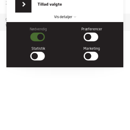
indsamlet fra din brug af deres tjenester.
TILGÆNGELIGHEDSERKLÆRING
Tillad valgte
Vis detaljer
Copyright © 2026 Rybners. All rights reserved.
Website: Co3
Nødvendig
Præferencer
Nødvendig
Nødvendige cookies hjælper med at gøre en hjemmeside
brugbar ved at aktivere grundlæggende funktioner såsom
Statistik
Marketing
side-navigation og adgang til sikre områder af hjemmesiden.
Hjemmesiden kan ikke fungere ordentligt uden disse cookies.
Præferencer
Præference cookies gør det muligt for en hjemmeside at huske
oplysninger, der ændrer den måde hjemmesiden ser ud eller
opfører sig på. F.eks. dit foretrukne sprog, eller den region, du
befinder dig i.
Statistik
Statistiske cookies giver hjemmesideejere indsigt i brugernes
interaktion med hjemmesiden, ved at indsamle og rapportere
oplysninger anonymt.