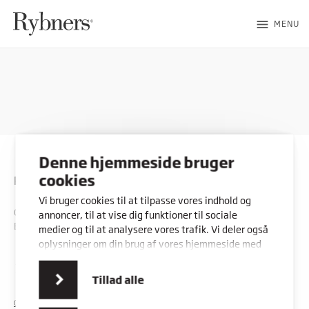
menu
MENU
Denne hjemmeside bruger
cookies
Rybners
Vi bruger cookies til at tilpasse vores indhold og
CVR: 45357716
annoncer, til at vise dig funktioner til sociale
EAN: 5798000553842
medier og til at analysere vores trafik. Vi deler også
oplysninger om din brug af vores hjemmeside med
vores partnere inden for sociale medier,
Kontakt os
Vores adresser
annonceringspartnere og analysepartnere. Vores
Tillad alle
partnere kan kombinere disse data med andre
oplysninger, du har givet dem, eller som de har
COOKIES
PRIVATLIVSPOLITIK