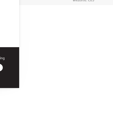
ing
r den
on, du