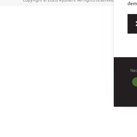
dem,
Nø
Nød
Nødve
grund
hjemm
Præf
Præfe
måde 
befind