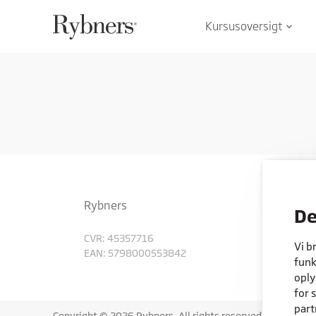
Kursusoversigt
keyboard_arrow_down
Rybners
De
CVR: 45357716
Vi b
EAN: 5798000553842
funk
oply
for 
part
Copyright © 2026 Rybners. All rights reserved.