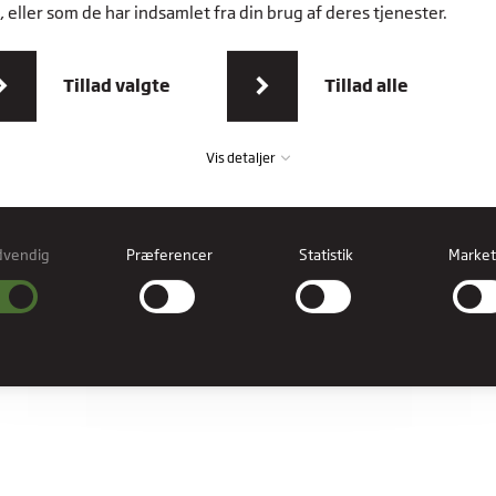
 eller som de har indsamlet fra din brug af deres tjenester.
Tillad valgte
Tillad alle
Vis detaljer
dvendig
Præferencer
Statistik
Market
vendig
ndige cookies hjælper med at gøre en hjemmeside brugbar ved at aktivere
læggende funktioner såsom side-navigation og adgang til sikre områder af
esiden. Hjemmesiden kan ikke fungere ordentligt uden disse cookies.
erencer
rence cookies gør det muligt for en hjemmeside at huske oplysninger, der ændre
hjemmesiden ser ud eller opfører sig på. F.eks. dit foretrukne sprog, eller den regi
er dig i.