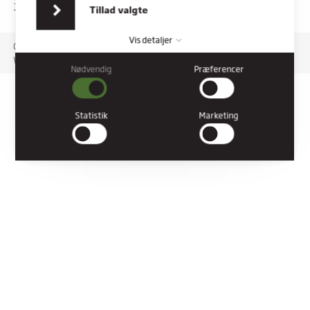
indsamlet fra din brug af deres tjenester.
TILGÆNGELIGHEDSERKLÆRING
Tillad valgte
Vis detaljer
Copyright © 2026 Rybners. All rights reserved.
Website: Co3
Nødvendig
Præferencer
Nødvendig
Nødvendige cookies hjælper med at gøre en hjemmeside
brugbar ved at aktivere grundlæggende funktioner såsom
Statistik
Marketing
side-navigation og adgang til sikre områder af hjemmesiden.
Hjemmesiden kan ikke fungere ordentligt uden disse cookies.
Præferencer
Præference cookies gør det muligt for en hjemmeside at huske
oplysninger, der ændrer den måde hjemmesiden ser ud eller
opfører sig på. F.eks. dit foretrukne sprog, eller den region, du
befinder dig i.
Statistik
Statistiske cookies giver hjemmesideejere indsigt i brugernes
interaktion med hjemmesiden, ved at indsamle og rapportere
oplysninger anonymt.