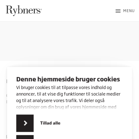
menu
MENU
Denne hjemmeside bruger cookies
Rybners
Vi bruger cookies til at tilpasse vores indhold og
annoncer, til at vise dig funktioner til sociale medier
CVR: 45357716
og til at analysere vores trafik. Vi deler også
EAN: 5798000553842
oplysninger om din brug af vores hjemmeside med
vores partnere inden for sociale medier,
annonceringspartnere og analysepartnere. Vores
Kontakt os
Vores adresser
Tillad alle
partnere kan kombinere disse data med andre
oplysninger, du har givet dem, eller som de har
COOKIES
PRIVATLIVSPOLITIK