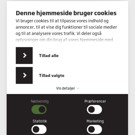
Kontakt os
Denne hjemmeside bruger cookies
Vi bruger cookies til at tilpasse vores indhold og
annoncer, til at vise dig funktioner til sociale medier
og til at analysere vores trafik. Vi deler også
oplysninger om din brug af vores hjemmeside med
vores partnere inden for sociale medier,
annonceringspartnere og analysepartnere. Vores
Tillad alle
partnere kan kombinere disse data med andre
oplysninger, du har givet dem, eller som de har
indsamlet fra din brug af deres tjenester.
Tillad valgte
Vis detaljer
Nødvendig
Præferencer
Nødvendig
Nødvendige cookies hjælper med at gøre en hjemmeside
brugbar ved at aktivere grundlæggende funktioner såsom
Statistik
Marketing
side-navigation og adgang til sikre områder af hjemmesiden.
Hjemmesiden kan ikke fungere ordentligt uden disse cookies.