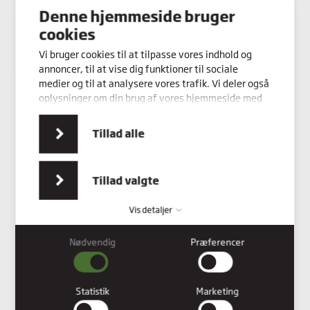
Denne hjemmeside bruger
Kontakt os
cookies
Vi bruger cookies til at tilpasse vores indhold og
annoncer, til at vise dig funktioner til sociale
medier og til at analysere vores trafik. Vi deler også
oplysninger om din brug af vores hjemmeside med
vores partnere inden for sociale medier,
annonceringspartnere og analysepartnere. Vores
Tillad alle
partnere kan kombinere disse data med andre
oplysninger, du har givet dem, eller som de har
indsamlet fra din brug af deres tjenester.
Tillad valgte
Vis detaljer
Nødvendig
Præferencer
Nødvendig
Nødvendige cookies hjælper med at gøre en hjemmeside
brugbar ved at aktivere grundlæggende funktioner såsom
Statistik
Marketing
side-navigation og adgang til sikre områder af hjemmesiden.