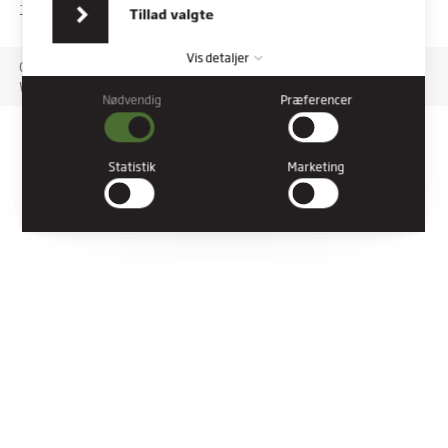
indsamlet fra din brug af deres tjenester.
TILGÆNGELIGHEDSERKLÆRING
Tillad valgte
Vis detaljer
Copyright © 2026 Rybners. All rights reserved.
Website: Co3
Nødvendig
Præferencer
Nødvendig
Nødvendige cookies hjælper med at gøre en hjemmeside
brugbar ved at aktivere grundlæggende funktioner såsom
Statistik
Marketing
side-navigation og adgang til sikre områder af hjemmesiden.
Hjemmesiden kan ikke fungere ordentligt uden disse cookies.
Præferencer
Præference cookies gør det muligt for en hjemmeside at huske
oplysninger, der ændrer den måde hjemmesiden ser ud eller
opfører sig på. F.eks. dit foretrukne sprog, eller den region, du
befinder dig i.
Statistik
Statistiske cookies giver hjemmesideejere indsigt i brugernes
interaktion med hjemmesiden, ved at indsamle og rapportere
oplysninger anonymt.