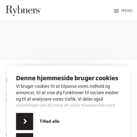
menu
MENU
Denne hjemmeside bruger cookies
Rybners
Vi bruger cookies til at tilpasse vores indhold og
annoncer, til at vise dig funktioner til sociale medier
CVR: 45357716
og til at analysere vores trafik. Vi deler også
EAN: 5798000553842
oplysninger om din brug af vores hjemmeside med
vores partnere inden for sociale medier,
annonceringspartnere og analysepartnere. Vores
Kontakt os
Vores adresser
Tillad alle
partnere kan kombinere disse data med andre
oplysninger, du har givet dem, eller som de har
COOKIES
PRIVATLIVSPOLITIK