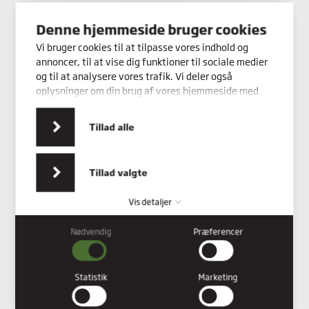
Denne hjemmeside bruger cookies
Kontakt os
Vi bruger cookies til at tilpasse vores indhold og
annoncer, til at vise dig funktioner til sociale medier
og til at analysere vores trafik. Vi deler også
oplysninger om din brug af vores hjemmeside med
vores partnere inden for sociale medier,
annonceringspartnere og analysepartnere. Vores
Tillad alle
partnere kan kombinere disse data med andre
oplysninger, du har givet dem, eller som de har
indsamlet fra din brug af deres tjenester.
Tillad valgte
Vis detaljer
Nødvendig
Præferencer
Nødvendig
Nødvendige cookies hjælper med at gøre en hjemmeside
brugbar ved at aktivere grundlæggende funktioner såsom
Statistik
Marketing
side-navigation og adgang til sikre områder af hjemmesiden.
Hjemmesiden kan ikke fungere ordentligt uden disse cookies.