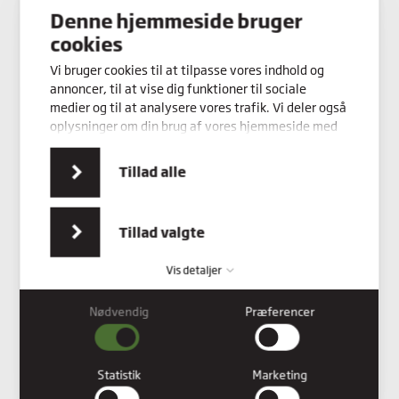
Denne hjemmeside bruger
Kontakt os
cookies
Vi bruger cookies til at tilpasse vores indhold og
annoncer, til at vise dig funktioner til sociale
medier og til at analysere vores trafik. Vi deler også
oplysninger om din brug af vores hjemmeside med
vores partnere inden for sociale medier,
annonceringspartnere og analysepartnere. Vores
Tillad alle
partnere kan kombinere disse data med andre
oplysninger, du har givet dem, eller som de har
indsamlet fra din brug af deres tjenester.
Tillad valgte
Vis detaljer
Nødvendig
Præferencer
Nødvendig
Nødvendige cookies hjælper med at gøre en hjemmeside
brugbar ved at aktivere grundlæggende funktioner såsom
Statistik
Marketing
side-navigation og adgang til sikre områder af hjemmesiden.