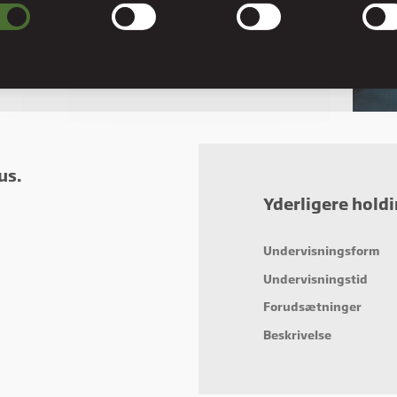
ndige cookies hjælper med at gøre en hjemmeside brugbar ved at aktivere
læggende funktioner såsom side-navigation og adgang til sikre områder af
esiden. Hjemmesiden kan ikke fungere ordentligt uden disse cookies.
erencer
rence cookies gør det muligt for en hjemmeside at huske oplysninger, der ændre
hjemmesiden ser ud eller opfører sig på. F.eks. dit foretrukne sprog, eller den regi
er dig i.
us.
stik
Yderligere hold
stiske cookies giver hjemmesideejere indsigt i brugernes interaktion med hjemmes
t indsamle og rapportere oplysninger anonymt.
Undervisningsform
eting
Undervisningstid
ting cookies bruges til at spore brugere på tværs af websites. Hensigten er at vis
cer, der er relevante og engagerende for den enkelte bruger, og dermed mere
Forudsætninger
fulde for udgivere og tredjeparts-annoncører.
Beskrivelse