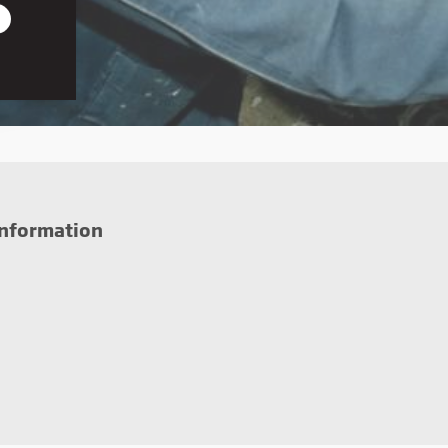
r den
on, du
information
iden,
e