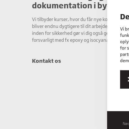
dokumentation i bygge &
De
Vi tilbyder kurser, hvor du får nye kompetence
bliver endnu dygtigere til dit arbejde. Med vor
Vi b
inden for sikkerhed gør vi dig også gerne klar ti
funk
forsvarligt med fx epoxy og isocyanater.
oply
for 
part
Kontakt os
dem,
Nø
Nød