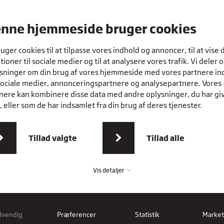
 anlæg
nne hjemmeside bruger cookies
r, så du
es kurser
ruger cookies til at tilpasse vores indhold og annoncer, til at vise 
l at arbejde
tioner til sociale medier og til at analysere vores trafik. Vi deler 
sninger om din brug af vores hjemmeside med vores partnere in
sociale medier, annonceringspartnere og analysepartnere. Vores
nere kan kombinere disse data med andre oplysninger, du har gi
 eller som de har indsamlet fra din brug af deres tjenester.
Tillad valgte
Tillad alle
Vis detaljer
dvendig
Præferencer
Statistik
Market
vendig