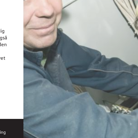
dig
også
den
vet
ing