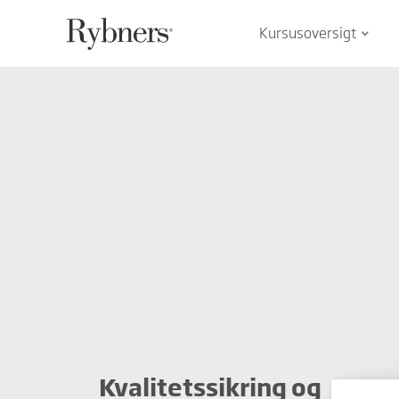
Kursusoversigt
keyboard_arrow_down
Kvalitetssikring og