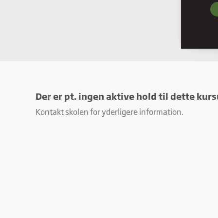
Nødve
grund
hjemm
Præf
Præfe
måde 
befind
Der er pt. ingen aktive hold til dette kurs
Stati
Kontakt skolen for yderligere information.
Stati
ved a
Mark
Marke
annon
værdi