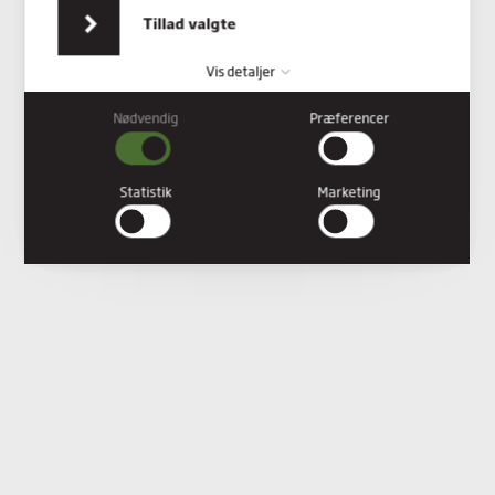
indsamlet fra din brug af deres tjenester.
Tillad valgte
Vis detaljer
Nødvendig
Præferencer
Nødvendig
Nødvendige cookies hjælper med at gøre en hjemmeside
brugbar ved at aktivere grundlæggende funktioner såsom
Statistik
Marketing
side-navigation og adgang til sikre områder af hjemmesiden.
Hjemmesiden kan ikke fungere ordentligt uden disse cookies.
Præferencer
Præference cookies gør det muligt for en hjemmeside at huske
oplysninger, der ændrer den måde hjemmesiden ser ud eller
opfører sig på. F.eks. dit foretrukne sprog, eller den region, du
befinder dig i.
Statistik
Statistiske cookies giver hjemmesideejere indsigt i brugernes
interaktion med hjemmesiden, ved at indsamle og rapportere
oplysninger anonymt.