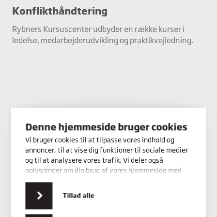
Konflikthåndtering
Rybners Kursuscenter udbyder en række kurser i
ledelse, medarbejderudvikling og praktikvejledning.
Denne hjemmeside bruger cookies
Vi bruger cookies til at tilpasse vores indhold og
annoncer, til at vise dig funktioner til sociale medier
og til at analysere vores trafik. Vi deler også
oplysninger om din brug af vores hjemmeside med
vores partnere inden for sociale medier,
annonceringspartnere og analysepartnere. Vores
Tillad alle
partnere kan kombinere disse data med andre
oplysninger, du har givet dem, eller som de har