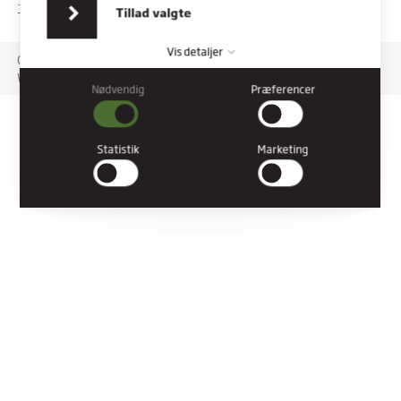
indsamlet fra din brug af deres tjenester.
TILGÆNGELIGHEDSERKLÆRING
Tillad valgte
Vis detaljer
Copyright © 2026 Rybners. All rights reserved.
Website: Co3
Nødvendig
Præferencer
Nødvendig
Nødvendige cookies hjælper med at gøre en hjemmeside
brugbar ved at aktivere grundlæggende funktioner såsom
Statistik
Marketing
side-navigation og adgang til sikre områder af hjemmesiden.
Hjemmesiden kan ikke fungere ordentligt uden disse cookies.
Præferencer
Præference cookies gør det muligt for en hjemmeside at huske
oplysninger, der ændrer den måde hjemmesiden ser ud eller
opfører sig på. F.eks. dit foretrukne sprog, eller den region, du
befinder dig i.
Statistik
Statistiske cookies giver hjemmesideejere indsigt i brugernes
interaktion med hjemmesiden, ved at indsamle og rapportere
oplysninger anonymt.