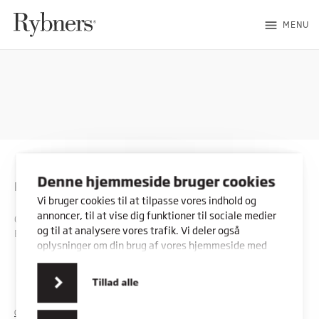
menu
MENU
Denne hjemmeside bruger cookies
Rybners
Vi bruger cookies til at tilpasse vores indhold og
annoncer, til at vise dig funktioner til sociale medier
CVR: 45357716
og til at analysere vores trafik. Vi deler også
EAN: 5798000553842
oplysninger om din brug af vores hjemmeside med
vores partnere inden for sociale medier,
annonceringspartnere og analysepartnere. Vores
Kontakt os
Vores adresser
Tillad alle
partnere kan kombinere disse data med andre
oplysninger, du har givet dem, eller som de har
COOKIES
PRIVATLIVSPOLITIK