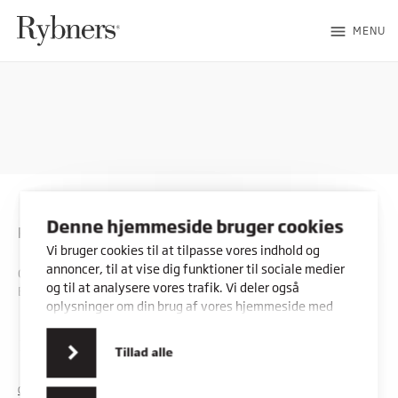
menu
MENU
Denne hjemmeside bruger cookies
Rybners
Vi bruger cookies til at tilpasse vores indhold og
annoncer, til at vise dig funktioner til sociale medier
CVR: 45357716
og til at analysere vores trafik. Vi deler også
EAN: 5798000553842
oplysninger om din brug af vores hjemmeside med
vores partnere inden for sociale medier,
annonceringspartnere og analysepartnere. Vores
Kontakt os
Vores adresser
Tillad alle
partnere kan kombinere disse data med andre
oplysninger, du har givet dem, eller som de har
COOKIES
PRIVATLIVSPOLITIK