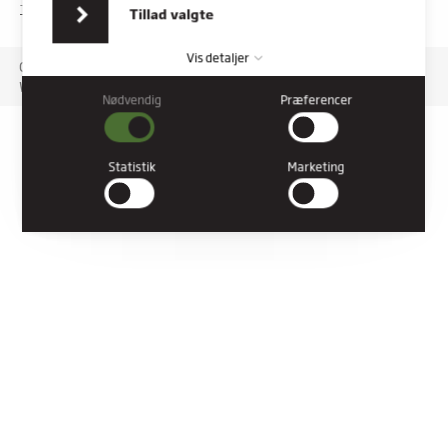
indsamlet fra din brug af deres tjenester.
TILGÆNGELIGHEDSERKLÆRING
Tillad valgte
Vis detaljer
Copyright © 2026 Rybners. All rights reserved.
Website: Co3
Nødvendig
Præferencer
Nødvendig
Nødvendige cookies hjælper med at gøre en hjemmeside
brugbar ved at aktivere grundlæggende funktioner såsom
Statistik
Marketing
side-navigation og adgang til sikre områder af hjemmesiden.
Hjemmesiden kan ikke fungere ordentligt uden disse cookies.
Præferencer
Præference cookies gør det muligt for en hjemmeside at huske
oplysninger, der ændrer den måde hjemmesiden ser ud eller
opfører sig på. F.eks. dit foretrukne sprog, eller den region, du
befinder dig i.
Statistik
Statistiske cookies giver hjemmesideejere indsigt i brugernes
interaktion med hjemmesiden, ved at indsamle og rapportere
oplysninger anonymt.