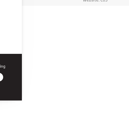
ing
r den
on, du