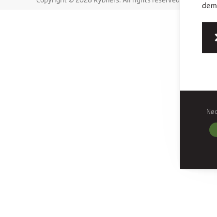
dem,
Nø
Nød
Nødve
grund
hjemm
Præf
Præfe
måde 
befind