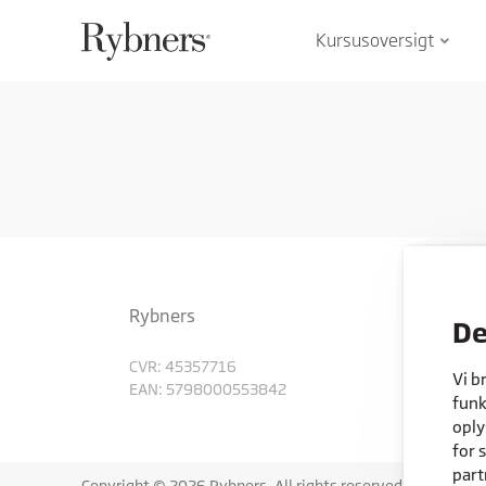
Kursusoversigt
keyboard_arrow_down
Rybners
De
CVR: 45357716
Vi b
EAN: 5798000553842
funk
oply
for 
part
Copyright © 2026 Rybners. All rights reserved.