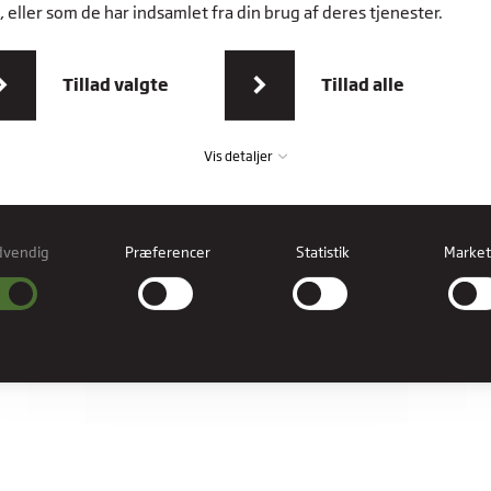
 eller som de har indsamlet fra din brug af deres tjenester.
Tillad valgte
Tillad alle
Vis detaljer
dvendig
Præferencer
Statistik
Market
vendig
ndige cookies hjælper med at gøre en hjemmeside brugbar ved at aktivere
læggende funktioner såsom side-navigation og adgang til sikre områder af
esiden. Hjemmesiden kan ikke fungere ordentligt uden disse cookies.
erencer
rence cookies gør det muligt for en hjemmeside at huske oplysninger, der ændre
hjemmesiden ser ud eller opfører sig på. F.eks. dit foretrukne sprog, eller den regi
er dig i.