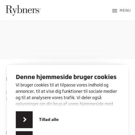
menu
MENU
Denne hjemmeside bruger cookies
Rybners
Vi bruger cookies til at tilpasse vores indhold og
annoncer, til at vise dig funktioner til sociale medier
CVR: 45357716
og til at analysere vores trafik. Vi deler også
EAN: 5798000553842
oplysninger om din brug af vores hjemmeside med
vores partnere inden for sociale medier,
annonceringspartnere og analysepartnere. Vores
Kontakt os
Vores adresser
Tillad alle
partnere kan kombinere disse data med andre
oplysninger, du har givet dem, eller som de har
COOKIES
PRIVATLIVSPOLITIK