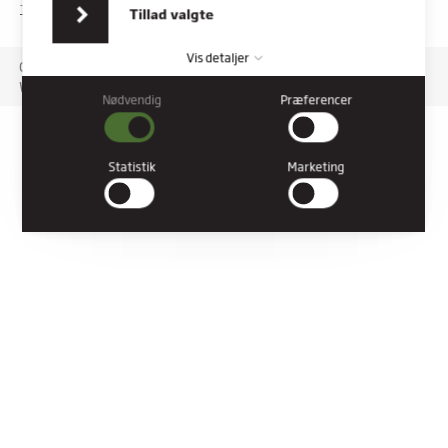
indsamlet fra din brug af deres tjenester.
TILGÆNGELIGHEDSERKLÆRING
Tillad valgte
Vis detaljer
Copyright © 2026 Rybners. All rights reserved.
Website: Co3
Nødvendig
Præferencer
Nødvendig
Nødvendige cookies hjælper med at gøre en hjemmeside
brugbar ved at aktivere grundlæggende funktioner såsom
Statistik
Marketing
side-navigation og adgang til sikre områder af hjemmesiden.
Hjemmesiden kan ikke fungere ordentligt uden disse cookies.
Præferencer
Præference cookies gør det muligt for en hjemmeside at huske
oplysninger, der ændrer den måde hjemmesiden ser ud eller
opfører sig på. F.eks. dit foretrukne sprog, eller den region, du
befinder dig i.
Statistik
Statistiske cookies giver hjemmesideejere indsigt i brugernes
interaktion med hjemmesiden, ved at indsamle og rapportere
oplysninger anonymt.