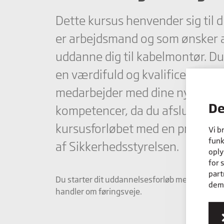
Dette kursus henvender sig til d
er arbejdsmand og som ønsker 
uddanne dig til kabelmontør. Du
en værdifuld og kvalificeret
medarbejder med dine nye
De
kompetencer, da du afslutter
kursusforløbet med en prøve g
Vi b
funk
af Sikkerhedsstyrelsen.
oply
for 
part
Du starter dit uddannelsesforløb med model 1 
dem,
handler om føringsveje.