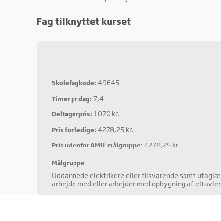
Mark
Marke
Fag tilknyttet kurset
annon
værdi
49645
Skolefagkode:
7,4
Timer pr dag:
1070 kr.
Deltagerpris:
4278,25 kr.
Pris for ledige:
4278,25 kr.
Pris udenfor AMU-målgruppe:
Målgruppe
Uddannede elektrikere eller tilsvarende samt ufaglær
arbejde med eller arbejder med opbygning af eltavler
Formål
Indhold