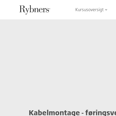
Kursusoversigt
keyboard_arrow_down
Kabelmontage - føringsv