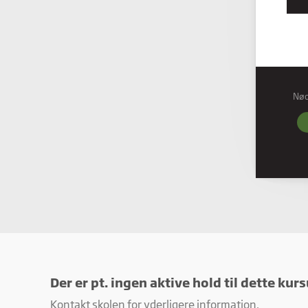
Nø
Nød
Nødve
grund
hjemm
Præf
Præfe
måde 
befind
Stati
Stati
ved a
Der er pt. ingen aktive hold til dette kurs
Kontakt skolen for yderligere information.