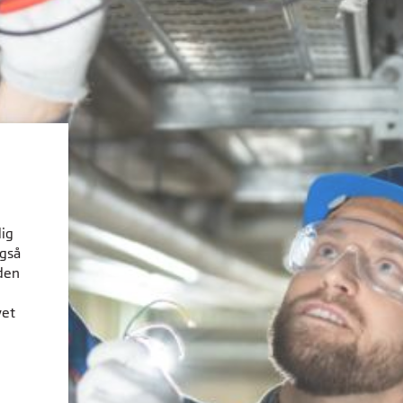
dig
også
den
vet