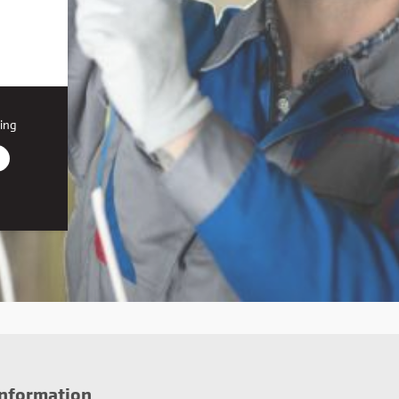
ing
r den
on, du
iden,
information