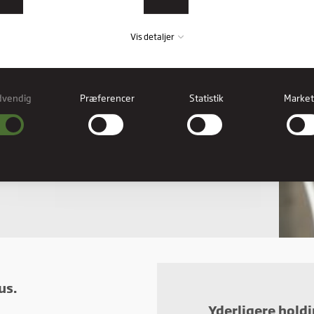
Vis detaljer
dvendig
Præferencer
Statistik
Market
vendig
ndige cookies hjælper med at gøre en hjemmeside brugbar ved at aktivere
læggende funktioner såsom side-navigation og adgang til sikre områder af
esiden. Hjemmesiden kan ikke fungere ordentligt uden disse cookies.
erencer
rence cookies gør det muligt for en hjemmeside at huske oplysninger, der ændre
hjemmesiden ser ud eller opfører sig på. F.eks. dit foretrukne sprog, eller den regi
er dig i.
stik
stiske cookies giver hjemmesideejere indsigt i brugernes interaktion med hjemmes
t indsamle og rapportere oplysninger anonymt.
us.
Yderligere hold