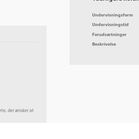
eting
ting cookies bruges til at spore brugere på tværs af websites. Hensigten er at vis
Undervisningsform
cer, der er relevante og engagerende for den enkelte bruger, og dermed mere
fulde for udgivere og tredjeparts-annoncører.
Undervisningstid
Forudsætninger
Beskrivelse
te, der ønsker at