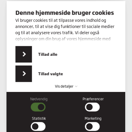
Kontakt os
Denne hjemmeside bruger cookies
Vi bruger cookies til at tilpasse vores indhold og
annoncer, til at vise dig funktioner til sociale medier
og til at analysere vores trafik. Vi deler også
oplysninger om din brug af vores hjemmeside med
vores partnere inden for sociale medier,
annonceringspartnere og analysepartnere. Vores
Tillad alle
partnere kan kombinere disse data med andre
oplysninger, du har givet dem, eller som de har
indsamlet fra din brug af deres tjenester.
Tillad valgte
Vis detaljer
Nødvendig
Præferencer
Nødvendig
Nødvendige cookies hjælper med at gøre en hjemmeside
brugbar ved at aktivere grundlæggende funktioner såsom
Statistik
Marketing
side-navigation og adgang til sikre områder af hjemmesiden.
Hjemmesiden kan ikke fungere ordentligt uden disse cookies.