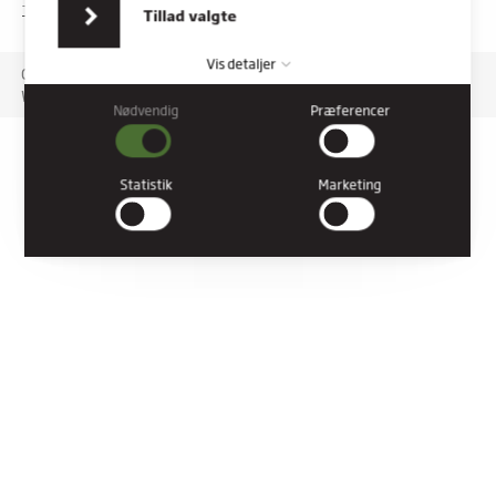
indsamlet fra din brug af deres tjenester.
TILGÆNGELIGHEDSERKLÆRING
Tillad valgte
Vis detaljer
Copyright © 2026 Rybners. All rights reserved.
Website: Co3
Nødvendig
Præferencer
Nødvendig
Nødvendige cookies hjælper med at gøre en hjemmeside
brugbar ved at aktivere grundlæggende funktioner såsom
Statistik
Marketing
side-navigation og adgang til sikre områder af hjemmesiden.
Hjemmesiden kan ikke fungere ordentligt uden disse cookies.
Præferencer
Præference cookies gør det muligt for en hjemmeside at huske
oplysninger, der ændrer den måde hjemmesiden ser ud eller
opfører sig på. F.eks. dit foretrukne sprog, eller den region, du
befinder dig i.
Statistik
Statistiske cookies giver hjemmesideejere indsigt i brugernes
interaktion med hjemmesiden, ved at indsamle og rapportere
oplysninger anonymt.