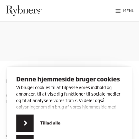
menu
MENU
Denne hjemmeside bruger cookies
Rybners
Vi bruger cookies til at tilpasse vores indhold og
annoncer, til at vise dig funktioner til sociale medier
CVR: 45357716
og til at analysere vores trafik. Vi deler også
EAN: 5798000553842
oplysninger om din brug af vores hjemmeside med
vores partnere inden for sociale medier,
annonceringspartnere og analysepartnere. Vores
Kontakt os
Vores adresser
Tillad alle
partnere kan kombinere disse data med andre
oplysninger, du har givet dem, eller som de har
COOKIES
PRIVATLIVSPOLITIK