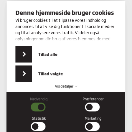
Denne hjemmeside bruger cookies
Kontakt os
Vi bruger cookies til at tilpasse vores indhold og
annoncer, til at vise dig funktioner til sociale medier
og til at analysere vores trafik. Vi deler også
oplysninger om din brug af vores hjemmeside med
vores partnere inden for sociale medier,
annonceringspartnere og analysepartnere. Vores
Tillad alle
partnere kan kombinere disse data med andre
oplysninger, du har givet dem, eller som de har
indsamlet fra din brug af deres tjenester.
Tillad valgte
Vis detaljer
Nødvendig
Præferencer
Nødvendig
Nødvendige cookies hjælper med at gøre en hjemmeside
brugbar ved at aktivere grundlæggende funktioner såsom
Statistik
Marketing
side-navigation og adgang til sikre områder af hjemmesiden.
Hjemmesiden kan ikke fungere ordentligt uden disse cookies.