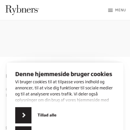
menu
MENU
Denne hjemmeside bruger cookies
Rybners
Vi bruger cookies til at tilpasse vores indhold og
annoncer, til at vise dig funktioner til sociale medier
CVR: 45357716
og til at analysere vores trafik. Vi deler også
EAN: 5798000553842
oplysninger om din brug af vores hjemmeside med
vores partnere inden for sociale medier,
annonceringspartnere og analysepartnere. Vores
Kontakt os
Vores adresser
Tillad alle
partnere kan kombinere disse data med andre
oplysninger, du har givet dem, eller som de har
COOKIES
PRIVATLIVSPOLITIK