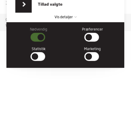
indsamlet fra din brug af deres tjenester.
TILGÆNGELIGHEDSERKLÆRING
Tillad valgte
Vis detaljer
Copyright © 2026 Rybners. All rights reserved.
Website: Co3
Nødvendig
Præferencer
Nødvendig
Nødvendige cookies hjælper med at gøre en hjemmeside
brugbar ved at aktivere grundlæggende funktioner såsom
Statistik
Marketing
side-navigation og adgang til sikre områder af hjemmesiden.
Hjemmesiden kan ikke fungere ordentligt uden disse cookies.
Præferencer
Præference cookies gør det muligt for en hjemmeside at huske
oplysninger, der ændrer den måde hjemmesiden ser ud eller
opfører sig på. F.eks. dit foretrukne sprog, eller den region, du
befinder dig i.
Statistik
Statistiske cookies giver hjemmesideejere indsigt i brugernes
interaktion med hjemmesiden, ved at indsamle og rapportere
oplysninger anonymt.