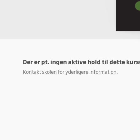
Nødve
grund
hjemm
Præf
Præfe
måde 
befind
Der er pt. ingen aktive hold til dette kurs
Stati
Kontakt skolen for yderligere information.
Stati
ved a
Mark
Marke
annon
værdi