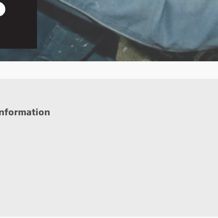
r den
on, du
information
iden,
e