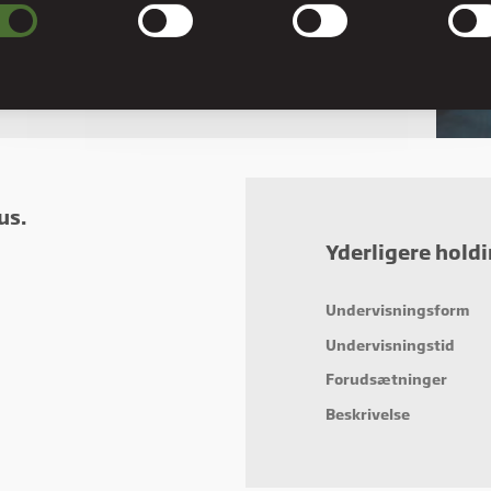
ndige cookies hjælper med at gøre en hjemmeside brugbar ved at aktivere
læggende funktioner såsom side-navigation og adgang til sikre områder af
esiden. Hjemmesiden kan ikke fungere ordentligt uden disse cookies.
erencer
rence cookies gør det muligt for en hjemmeside at huske oplysninger, der ændre
hjemmesiden ser ud eller opfører sig på. F.eks. dit foretrukne sprog, eller den regi
er dig i.
us.
stik
Yderligere hold
stiske cookies giver hjemmesideejere indsigt i brugernes interaktion med hjemmes
t indsamle og rapportere oplysninger anonymt.
Undervisningsform
eting
Undervisningstid
ting cookies bruges til at spore brugere på tværs af websites. Hensigten er at vis
cer, der er relevante og engagerende for den enkelte bruger, og dermed mere
Forudsætninger
fulde for udgivere og tredjeparts-annoncører.
Beskrivelse