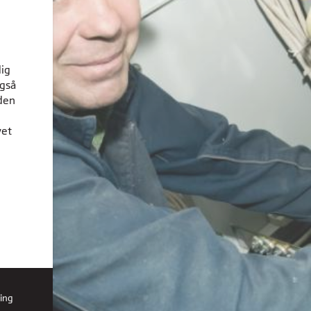
dig
også
den
vet
ing