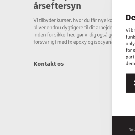
årseftersyn
De
Vi tilbyder kurser, hvor du får nye kompetence
bliver endnu dygtigere til dit arbejde. Med vor
Vi b
inden for sikkerhed gør vi dig også gerne klar ti
funk
forsvarligt med fx epoxy og isocyanater.
oply
for 
part
Kontakt os
dem,
Nø
Nød