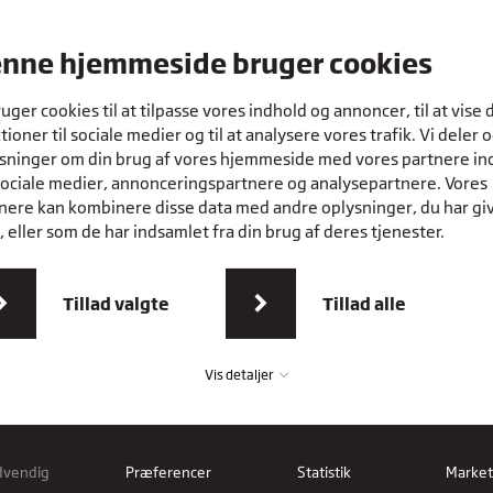
nne hjemmeside bruger cookies
r, så du
es kurser
ruger cookies til at tilpasse vores indhold og annoncer, til at vise 
l at arbejde
tioner til sociale medier og til at analysere vores trafik. Vi deler 
sninger om din brug af vores hjemmeside med vores partnere in
sociale medier, annonceringspartnere og analysepartnere. Vores
nere kan kombinere disse data med andre oplysninger, du har gi
 eller som de har indsamlet fra din brug af deres tjenester.
Tillad valgte
Tillad alle
Vis detaljer
dvendig
Præferencer
Statistik
Market
vendig