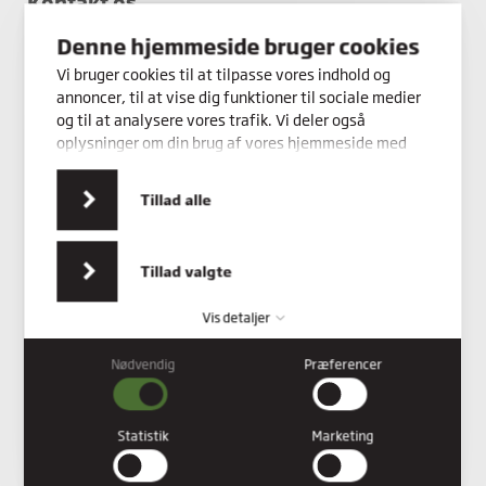
Kontakt os
Denne hjemmeside bruger cookies
Vi bruger cookies til at tilpasse vores indhold og
annoncer, til at vise dig funktioner til sociale medier
og til at analysere vores trafik. Vi deler også
oplysninger om din brug af vores hjemmeside med
vores partnere inden for sociale medier,
annonceringspartnere og analysepartnere. Vores
Tillad alle
partnere kan kombinere disse data med andre
oplysninger, du har givet dem, eller som de har
indsamlet fra din brug af deres tjenester.
Tillad valgte
Vis detaljer
Nødvendig
Præferencer
Nødvendig
Nødvendige cookies hjælper med at gøre en hjemmeside
brugbar ved at aktivere grundlæggende funktioner såsom
Statistik
Marketing
side-navigation og adgang til sikre områder af hjemmesiden.
Hjemmesiden kan ikke fungere ordentligt uden disse cookies.