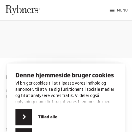
menu
MENU
Denne hjemmeside bruger cookies
Rybners
Vi bruger cookies til at tilpasse vores indhold og
annoncer, til at vise dig funktioner til sociale medier
CVR: 45357716
og til at analysere vores trafik. Vi deler også
EAN: 5798000553842
oplysninger om din brug af vores hjemmeside med
vores partnere inden for sociale medier,
annonceringspartnere og analysepartnere. Vores
Kontakt os
Vores adresser
Tillad alle
partnere kan kombinere disse data med andre
oplysninger, du har givet dem, eller som de har
COOKIES
PRIVATLIVSPOLITIK