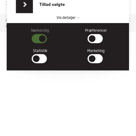
indsamlet fra din brug af deres tjenester.
TILGÆNGELIGHEDSERKLÆRING
Tillad valgte
Vis detaljer
Copyright © 2026 Rybners. All rights reserved.
Website: Co3
Nødvendig
Præferencer
Nødvendig
Nødvendige cookies hjælper med at gøre en hjemmeside
brugbar ved at aktivere grundlæggende funktioner såsom
Statistik
Marketing
side-navigation og adgang til sikre områder af hjemmesiden.
Hjemmesiden kan ikke fungere ordentligt uden disse cookies.
Præferencer
Præference cookies gør det muligt for en hjemmeside at huske
oplysninger, der ændrer den måde hjemmesiden ser ud eller
opfører sig på. F.eks. dit foretrukne sprog, eller den region, du
befinder dig i.
Statistik
Statistiske cookies giver hjemmesideejere indsigt i brugernes
interaktion med hjemmesiden, ved at indsamle og rapportere
oplysninger anonymt.