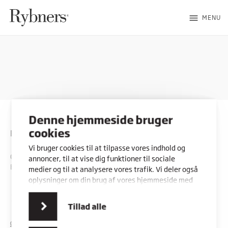
menu
MENU
Denne hjemmeside bruger
cookies
Rybners
Vi bruger cookies til at tilpasse vores indhold og
CVR: 45357716
annoncer, til at vise dig funktioner til sociale
EAN: 5798000553842
medier og til at analysere vores trafik. Vi deler også
oplysninger om din brug af vores hjemmeside med
vores partnere inden for sociale medier,
Kontakt os
Vores adresser
annonceringspartnere og analysepartnere. Vores
Tillad alle
partnere kan kombinere disse data med andre
oplysninger, du har givet dem, eller som de har
COOKIES
PRIVATLIVSPOLITIK