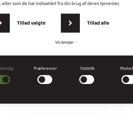
 eller som de har indsamlet fra din brug af deres tjenester.
Tillad valgte
Tillad alle
Vis detaljer
dvendig
Præferencer
Statistik
Market
vendig
ndige cookies hjælper med at gøre en hjemmeside brugbar ved at aktivere
læggende funktioner såsom side-navigation og adgang til sikre områder af
esiden. Hjemmesiden kan ikke fungere ordentligt uden disse cookies.
erencer
rence cookies gør det muligt for en hjemmeside at huske oplysninger, der ændre
hjemmesiden ser ud eller opfører sig på. F.eks. dit foretrukne sprog, eller den regi
er dig i.