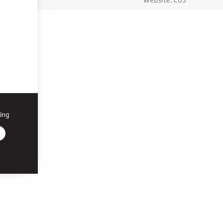
ing
r den
on, du