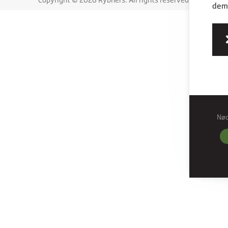
dem,
Nø
Nød
Nødve
grund
hjemm
Præf
Præfe
måde 
befind