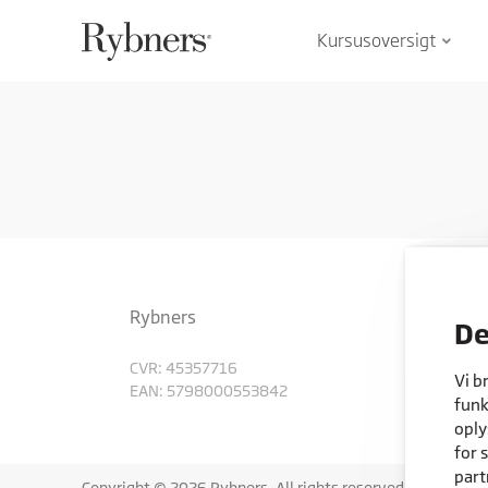
Kursusoversigt
keyboard_arrow_down
Rybners
De
CVR: 45357716
Vi b
EAN: 5798000553842
funk
oply
for 
part
Copyright © 2026 Rybners. All rights reserved.