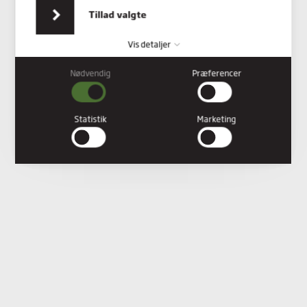
indsamlet fra din brug af deres tjenester.
Tillad valgte
Vis detaljer
Nødvendig
Præferencer
Nødvendig
Nødvendige cookies hjælper med at gøre en hjemmeside
brugbar ved at aktivere grundlæggende funktioner såsom
Statistik
Marketing
side-navigation og adgang til sikre områder af hjemmesiden.
Hjemmesiden kan ikke fungere ordentligt uden disse cookies.
Præferencer
Præference cookies gør det muligt for en hjemmeside at huske
oplysninger, der ændrer den måde hjemmesiden ser ud eller
opfører sig på. F.eks. dit foretrukne sprog, eller den region, du
befinder dig i.
Statistik
Statistiske cookies giver hjemmesideejere indsigt i brugernes
interaktion med hjemmesiden, ved at indsamle og rapportere
oplysninger anonymt.