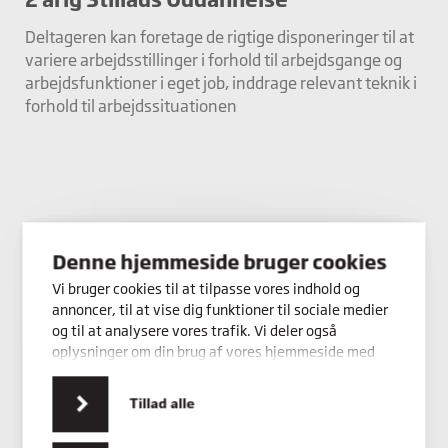
Deltageren kan foretage de rigtige disponeringer til at
variere arbejdsstillinger i forhold til arbejdsgange og
arbejdsfunktioner i eget job, inddrage relevant teknik i
forhold til arbejdssituationen
Denne hjemmeside bruger cookies
Vi bruger cookies til at tilpasse vores indhold og
annoncer, til at vise dig funktioner til sociale medier
og til at analysere vores trafik. Vi deler også
oplysninger om din brug af vores hjemmeside med
vores partnere inden for sociale medier,
annonceringspartnere og analysepartnere. Vores
Tillad alle
partnere kan kombinere disse data med andre
oplysninger, du har givet dem, eller som de har