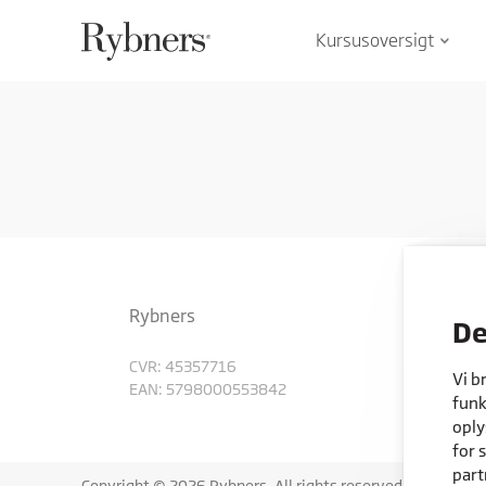
Kursusoversigt
keyboard_arrow_down
Rybners
De
CVR: 45357716
Vi b
EAN: 5798000553842
funk
oply
for 
part
Copyright © 2026 Rybners. All rights reserved.