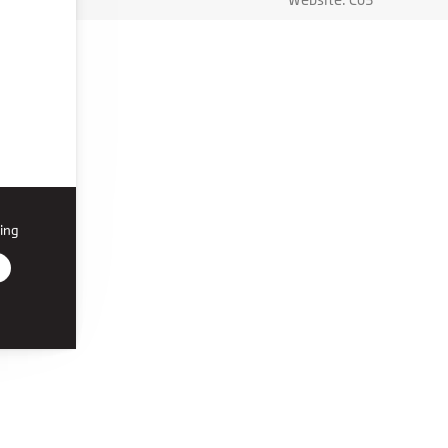
ing
r den
on, du