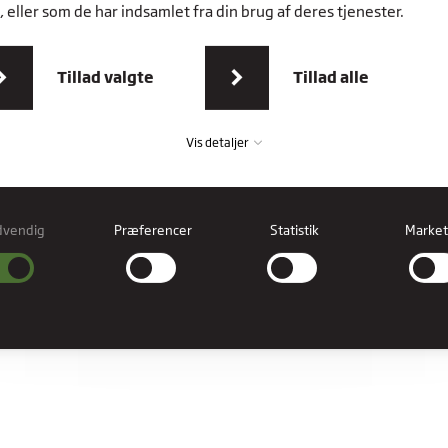
 eller som de har indsamlet fra din brug af deres tjenester.
Tillad valgte
Tillad alle
Vis detaljer
dvendig
Præferencer
Statistik
Market
vendig
ndige cookies hjælper med at gøre en hjemmeside brugbar ved at aktivere
læggende funktioner såsom side-navigation og adgang til sikre områder af
esiden. Hjemmesiden kan ikke fungere ordentligt uden disse cookies.
erencer
rence cookies gør det muligt for en hjemmeside at huske oplysninger, der ændre
hjemmesiden ser ud eller opfører sig på. F.eks. dit foretrukne sprog, eller den regi
er dig i.