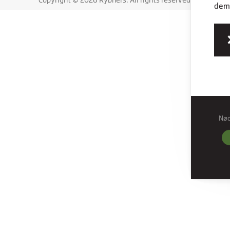
dem,
Nø
Nød
Nødve
grund
hjemm
Præf
Præfe
måde 
befind